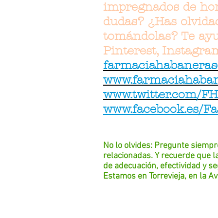
impregnados de hor
dudas? ¿Has olvidad
tomándolas? Te ayud
Pinterest, Instagra
farmaciahabaneras
www.farmaciahaban
www.twitter.com/F
www.facebook.es/F
No lo olvides: Pregunte siempr
relacionadas. Y recuerde que l
de adecuación, efectividad y 
Estamos en Torrevieja, en la A
Torrevieja y FARMACIA
Torrevie
FARMACIA Torrevieja y FARMACI