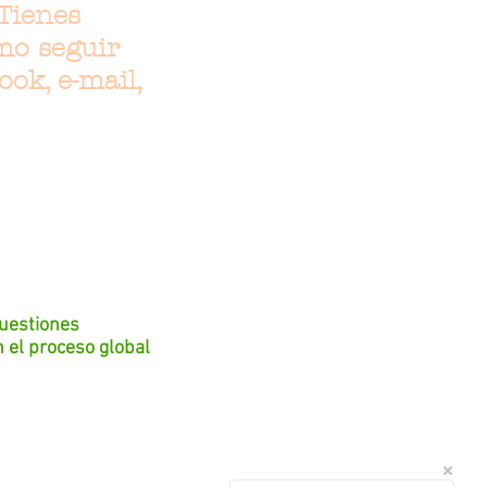
Tienes
mo seguir
ok, e-mail,
cuestiones
 el proceso global
Torrevieja y