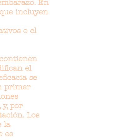
 embarazo. En
 que incluyen
tivos o el
 contienen
fican el
ficacia se
n primer
iones
y, por
tación. Los
 la
e es