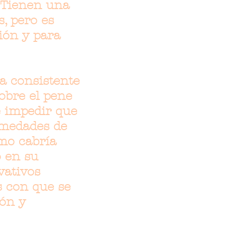
. Tienen una
s, pero es
ión y para
a consistente
obre el pene
e impedir que
rmedades de
omo cabría
o en su
vativos
s con que se
ión y