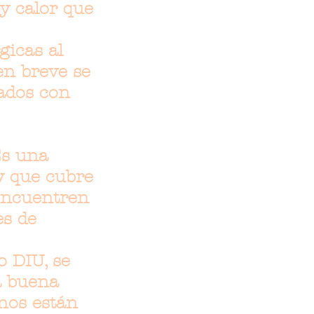
y calor que
gicas al
en breve se
ados con
Es una
 y que cubre
 encuentren
es de
o DIU, se
a buena
unos están