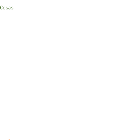
 Cosas
A
 36