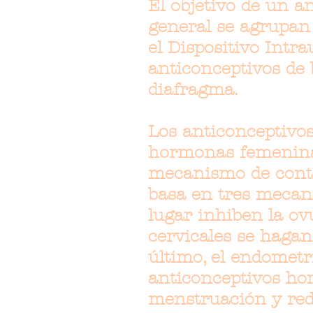
El objetivo de un a
general se agrupan 
el Dispositivo Intra
anticonceptivos de 
diafragma.
Los anticonceptiv
hormonas femeninas
mecanismo de contro
basa en tres mecan
lugar inhiben la ov
cervicales se hagan
último, el endometr
anticonceptivos hor
menstruación y red