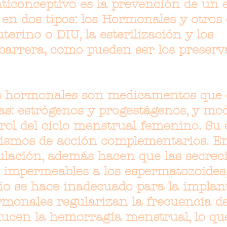
nticonceptivo es la prevención de un
en dos tipos: los Hormonales y otros
uterino o DIU, la esterilización y los
barrera, como pueden ser los preserva
os hormonales son medicamentos que
: estrógenos y progestágenos, y modi
l del ciclo menstrual femenino. Su e
ismos de acción complementarios. E
ulación, además hacen que las secrec
 impermeables a los espermatozoides, 
io se hace inadecuado para la implan
monales regularizan la frecuencia de
ucen la hemorragia menstrual, lo qu