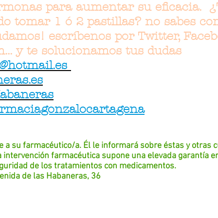
monas para aumentar su eficacia. ¿
o tomar 1 ó 2 pastillas? no sabes co
amos! escríbenos por Twitter, Facebo
m... y te solucionamos tus dudas
@hotmail.es
eras.es
Habaneras
armaciagonzalocartagena
e a su farmacéutico/a. Él le informará sobre éstas y otras 
a intervención farmacéutica supone una elevada garantía en
seguridad de los tratamientos con medicamentos.
venida de las Habaneras, 36
ja y FARMACIATorrevieja y FARMACIA Torrevieja y FARMACIA 
A Torrevieja y FARMACIA Torrevieja y FARMACIA