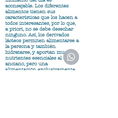
momento del día es
aconsejable. Los diferentes
alimentos tienen sus
características que los hacen a
todos interesantes, por lo que,
a priori, no se debe desechar
ninguno. Así, los derivados
lácteos permiten alimentarse a
la persona y también
hidratarse, y aportan muchos
nutrientes esenciales al
anciano, pero una
alimentación exclusivamente
láctea puede dar lugar a déficit
de ciertas vitaminas.
El grupo de las carnes,
pescados y huevos son la
fuente indispensable de
proteínas animales. Las frutas
y verduras favorecen el