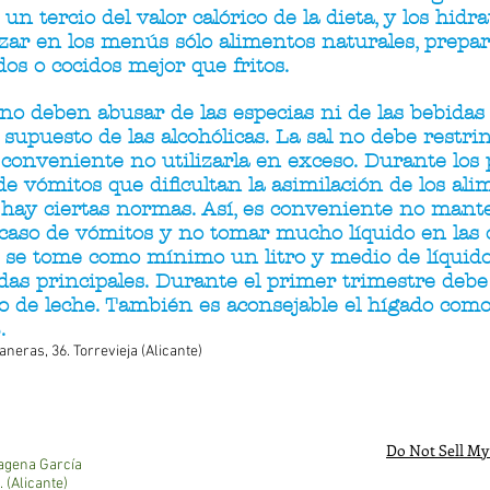
n tercio del valor calórico de la dieta, y los hidr
izar en los menús sólo alimentos naturales, prepa
dos o cocidos mejor que fritos.
o deben abusar de las especias ni de las bebidas
r supuesto de las alcohólicas. La sal no debe restri
conveniente no utilizarla en exceso. Durante los
de vómitos que dificultan la asimilación de los ali
 hay ciertas normas. Así, es conveniente no man
caso de vómitos y no tomar mucho líquido en las 
e se tome como mínimo un litro y medio de líquido
idas principales. Durante el primer trimestre deb
o de leche. También es aconsejable el hígado como
.
ras, 36. Torrevieja (Alicante)
Do Not Sell My
agena García
 (Alicante)