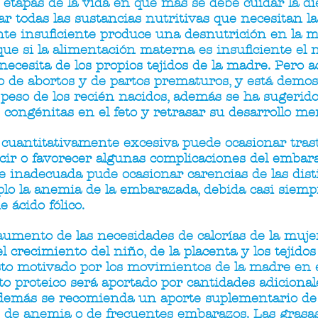
etapas de la vida en que más se debe cuidar la die
 todas las sustancias nutritivas que necesitan la 
te insuficiente produce una desnutrición en la 
ue si la alimentación materna es insuficiente el n
necesita de los propios tejidos de la madre. Pero
 de abortos y de partos prematuros, y está demos
 peso de los recién nacidos, además se ha sugerid
congénitas en el feto y retrasar su desarrollo men
a cuantitativamente excesiva puede ocasionar tras
ir o favorecer algunas complicaciones del embaraz
e inadecuada pude ocasionar carencias de las dist
lo la anemia de la embarazada, debida casi siempr
 ácido fólico.
mento de las necesidades de calorías de la muje
l crecimiento del niño, de la placenta y los tejido
sto motivado por los movimientos de la madre en
o proteico será aportado por cantidades adicionale
Además se recomienda un aporte suplementario de 
 de anemia o de frecuentes embarazos. Las grasa