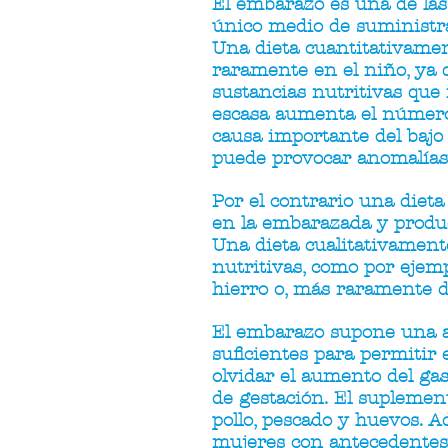
El embarazo es una de las 
único medio de suministrar
Una dieta cuantitativamen
raramente en el niño, ya q
sustancias nutritivas que 
escasa aumenta el número
causa importante del bajo
puede provocar anomalías 
Por el contrario una diet
en la embarazada y produc
Una dieta cualitativament
nutritivas, como por ejemp
hierro o, más raramente de
El embarazo supone una au
suficientes para permitir e
olvidar el aumento del ga
de gestación. El suplement
pollo, pescado y huevos. 
mujeres con antecedentes