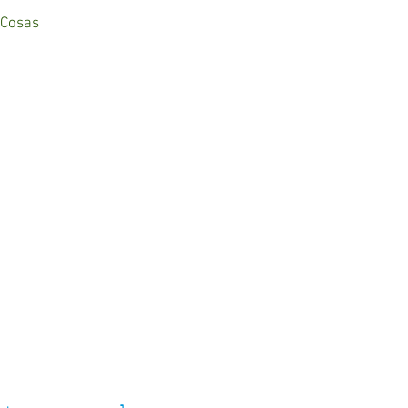
 Cosas
A
 36