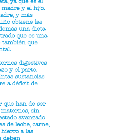
ta, ya que es el
madre y el hijo.
madre, y más
iño obtiene las
 además una dieta
trado que es una
o también que
tal.
tornos digestivos
o y el parto.
intas sustancias
e a déficit de
r que han de ser
s maternos, sin
 estado avanzado
s de leche, carne,
hierro a las
s deben