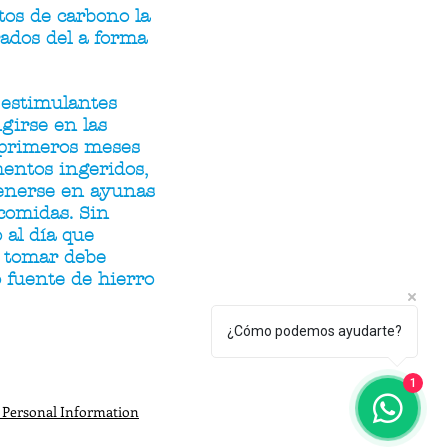
atos de carbono la
rados del a forma
 estimulantes
ngirse en las
 primeros meses
mentos ingeridos,
tenerse en ayunas
comidas. Sin
 al día que
e tomar debe
 fuente de hierro
¿Cómo podemos ayudarte?
1
 Personal Information